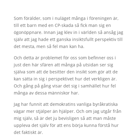
Som förälder, som i nuläget många i föreningen är,
till ett barn med en CP-skada så fick man sig en
ögonöppnare. Innan jag klev in i världen så ansåg jag
själv att jag hade ett ganska insiktsfullt perspektiv till
det mesta, men så fel man kan ha.
Och detta är problemet för oss som befinner oss i
just den här sfären att många på utsidan ser sig
själva som att de besitter den insikt som gör att de
kan sätta in sig i perspektivet hur det verkligen är.
Och gång på gång visar det sig i samhället hur fel
många av dessa människor har.
Jag har funnit att demokratins vanliga byråkratiska
vägar mer stjälper än hjälper. Och om jag utgår från
mig själv, så är det ju bevisligen så att man måste
uppleva det själv för att ens börja kunna förstå hur
det faktiskt är.