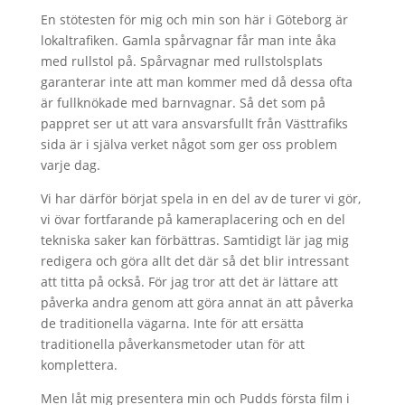
En stötesten för mig och min son här i Göteborg är
lokaltrafiken. Gamla spårvagnar får man inte åka
med rullstol på. Spårvagnar med rullstolsplats
garanterar inte att man kommer med då dessa ofta
är fullknökade med barnvagnar. Så det som på
pappret ser ut att vara ansvarsfullt från Västtrafiks
sida är i själva verket något som ger oss problem
varje dag.
Vi har därför börjat spela in en del av de turer vi gör,
vi övar fortfarande på kameraplacering och en del
tekniska saker kan förbättras. Samtidigt lär jag mig
redigera och göra allt det där så det blir intressant
att titta på också. För jag tror att det är lättare att
påverka andra genom att göra annat än att påverka
de traditionella vägarna. Inte för att ersätta
traditionella påverkansmetoder utan för att
komplettera.
Men låt mig presentera min och Pudds första film i