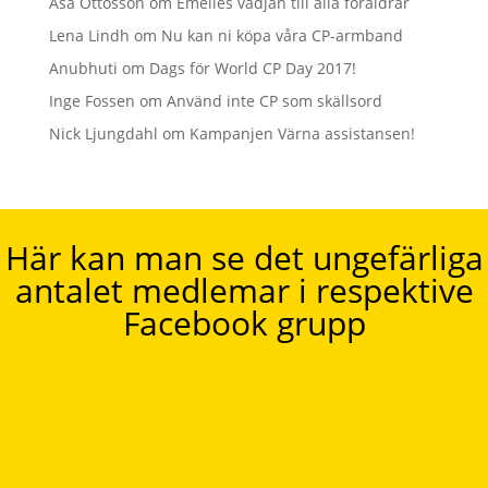
Åsa Ottosson
om
Emelies vädjan till alla föräldrar
Lena Lindh
om
Nu kan ni köpa våra CP-armband
Anubhuti
om
Dags för World CP Day 2017!
Inge Fossen
om
Använd inte CP som skällsord
Nick Ljungdahl
om
Kampanjen Värna assistansen!
Här kan man se det ungefärliga
antalet medlemar i respektive
Facebook grupp