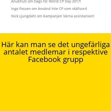
Anubhuti
om
Dags för World CP Day 2017!
Inge Fossen
om
Använd inte CP som skällsord
Nick Ljungdahl
om
Kampanjen Värna assistansen!
Här kan man se det ungefärliga
antalet medlemar i respektive
Facebook grupp