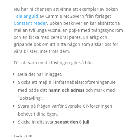
Nu har ni chansen att vinna ett exemplar av boken
Tala är guld
av Cammie McGovern från förlaget
Constant reader
. Boken beskriver en kärlekshistoria
mellan två unga vuxna, en pojke med tvångssyndrom
och en flicka med cerebral pares. En ärlig och
gripande bok om att hitta någon som älskar oss för
våra brister, inte trots dem.
För att vara med i tävlingen gör så här:
Dela det här inlägget.
Skicka ett mejl till info[snabela]cpforeningen.se
med både ditt
namn och adress
och märk med
”Boktävling”
.
Svara på frågan varför Svenska CP-föreningen
behövs i dina ögon.
Skicka in ditt svar
senast den 8 juli
.
Lycka till!